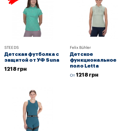
STEEDS
Felix Bühler
Детская футболка с
Детское
защитой от УФ Suna
функциональное
поло Letta
1218 грн
1218 грн
От