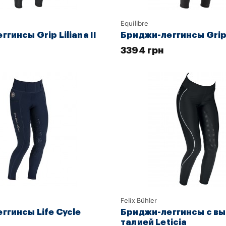
Equilibre
гинсы Grip Liliana II
Бриджи-леггинсы Grip
3394 грн
Felix Bühler
ггинсы Life Cycle
Бриджи-леггинсы с в
талией Leticia