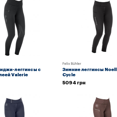
Felix Bühler
иджи-леггинсы с
Зимние леггинсы Noell
леей Valerie
Cycle
5094 грн