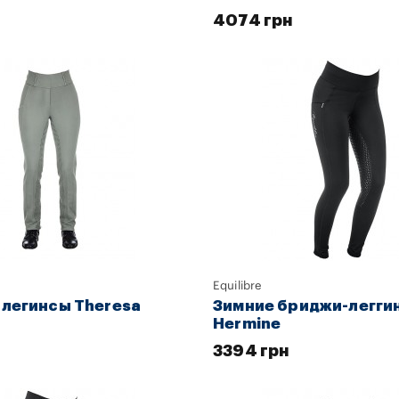
4074 грн
Equilibre
легинсы Theresa
Зимние бриджи-легги
Hermine
3394 грн