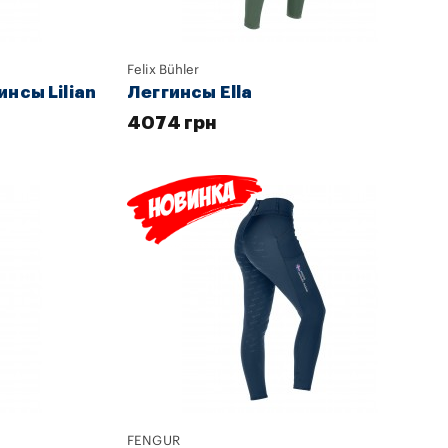
Felix Bühler
нсы Lilian
Леггинсы Ella
4074 грн
FENGUR