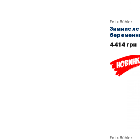
Felix Bühler
Зимние ле
беременны
4414 грн
Felix Bühler