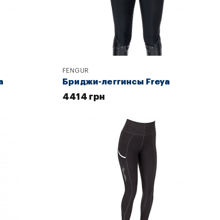
FENGUR
a
Бриджи-леггинсы Freya
4414 грн