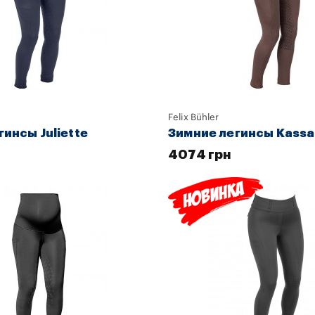
Felix Bühler
инсы Juliette
Зимние легинсы Kass
4074 грн