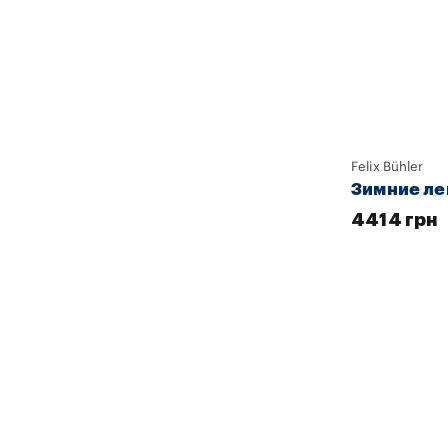
Felix Bühler
Зимние лег
4414 грн