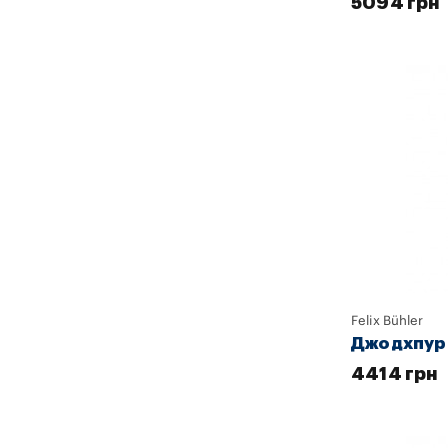
5094 грн
Felix Bühler
Джодхпур 
4414 грн