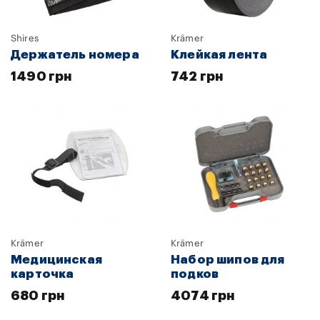
Shires
Krämer
Держатель номера
Клейкая лента
1490 грн
742 грн
Krämer
Krämer
Медицинская
Набор шипов для
карточка
подков
680 грн
4074 грн