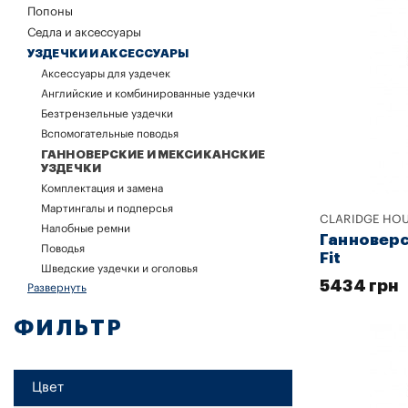
Попоны
Седла и аксессуары
УЗДЕЧКИ И АКСЕССУАРЫ
Аксессуары для уздечек
Английские и комбинированные уздечки
Безтрензельные уздечки
Вспомогательные поводья
ГАННОВЕРСКИЕ И МЕКСИКАНСКИЕ
УЗДЕЧКИ
Комплектация и замена
Мартингалы и подперсья
CLARIDGE HO
Налобные ремни
Ганноверс
Поводья
Fit
Шведские уздечки и оголовья
5434 грн
Развернуть
ФИЛЬТР
Цвет