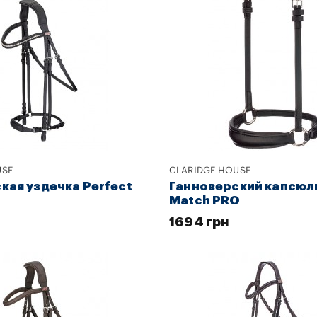
USE
CLARIDGE HOUSE
кая уздечка Perfect
Ганноверский капсюль
Match PRO
1694 грн