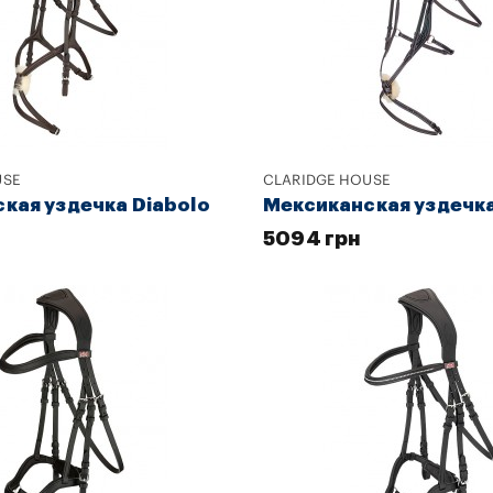
USE
CLARIDGE HOUSE
кая уздечка Diabolo
Мексиканская уздечка
5094 грн