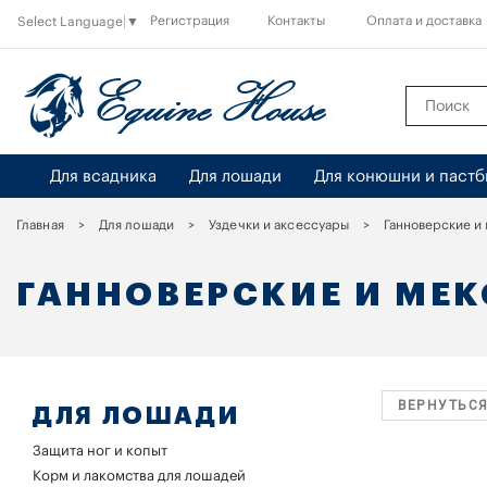
Регистрация
Контакты
Оплата и доставка
Select Language
▼
Для всадника
Для лошади
Для конюшни и паст
Главная
Для лошади
Уздечки и аксессуары
Ганноверские и
ГАННОВЕРСКИЕ И МЕ
ВЕРНУТЬСЯ
ДЛЯ ЛОШАДИ
Защита ног и копыт
Корм и лакомства для лошадей