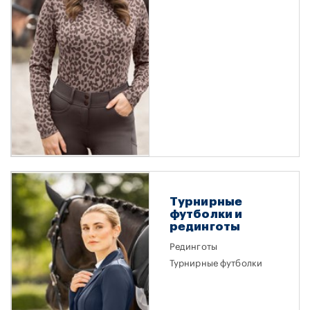
Турнирные
футболки и
рединготы
Рединготы
Турнирные футболки