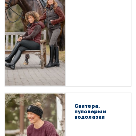
Свитера,
пуловеры и
водолазки