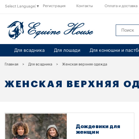
Регистрация
Контакты
Оплата и доставка
Select Language
▼
Для всадника
Для лошади
Для конюшни и паст
Главная
Для всадника
Женская верхняя одежда
ЖЕНСКАЯ ВЕРХНЯЯ О
Дождевики для
женщин