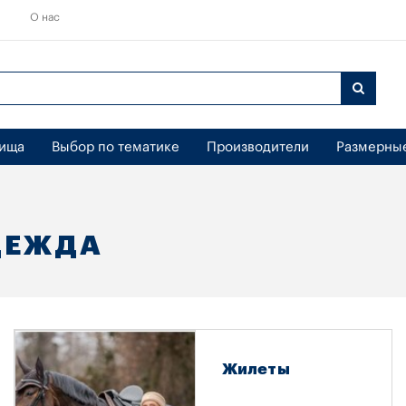
О нас
бища
Выбор по тематике
Производители
Размерны
ДЕЖДА
Жилеты