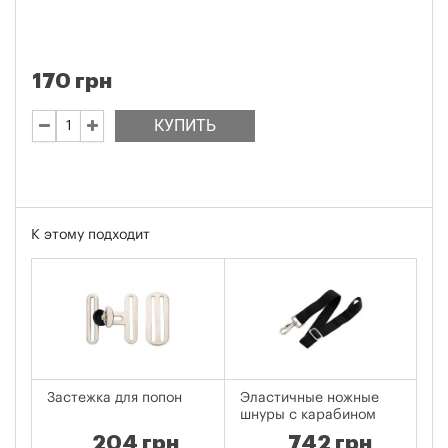
170 грн
КУПИТЬ
К этому подходит
Застежка для попон
Эластичные ножные
По
шнуры с карабином
Sy
204 грн
742 грн