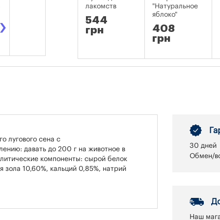
лакомств
"Натуральное
яблоко"
›
544
408
грн
грн
Га
го лугового сена с
30 дней
ению: давать до 200 г на животное в
Обмен/во
налитические компоненты: сырой белок
я зола 10,60%, кальций 0,85%, натрий
Д
Наш мага