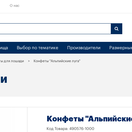
О нас
бища
Выбор по тематике
Производители
Размерны
ы для лошади
Конфеты "Альпийские луга"
ДИ
Конфеты "Альпийские
Код Товара:
490576-1000