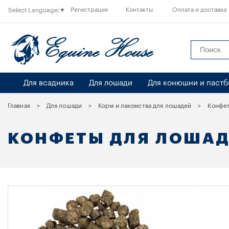
Регистрация
Контакты
Оплата и доставка
Select Language
▼
Для всадника
Для лошади
Для конюшни и паст
Главная
Для лошади
Корм и лакомства для лошадей
Конфет
КОНФЕТЫ ДЛЯ ЛОША