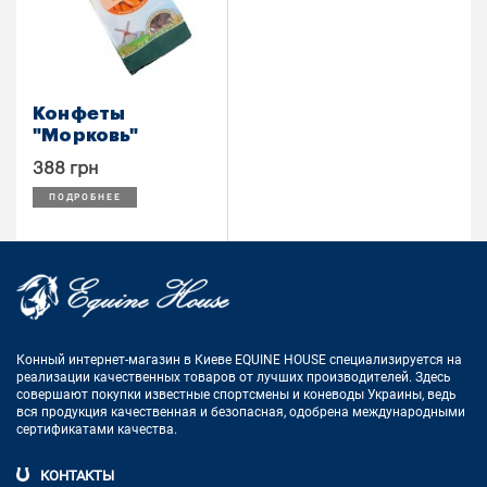
Конфеты
"Морковь"
388 грн
ПОДРОБНЕЕ
Конный интернет-магазин в Киеве EQUINE HOUSE
специализируется на
реализации качественных товаров от лучших
производителей. Здесь
совершают покупки известные спортсмены
и коневоды Украины, ведь
вся продукция качественная и
безопасная, одобрена международными
сертификатами качества.
КОНТАКТЫ