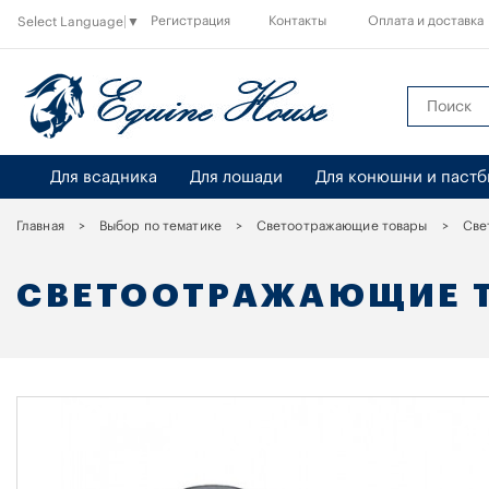
Регистрация
Контакты
Оплата и доставка
Select Language
▼
Для всадника
Для лошади
Для конюшни и паст
Главная
Выбор по тематике
Светоотражающие товары
Све
СВЕТООТРАЖАЮЩИЕ Т