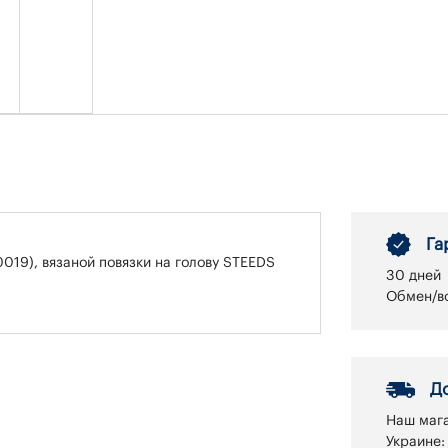
Га
019), вязаной повязки на голову STEEDS
30 дней
Обмен/во
Д
Наш мага
Украине: