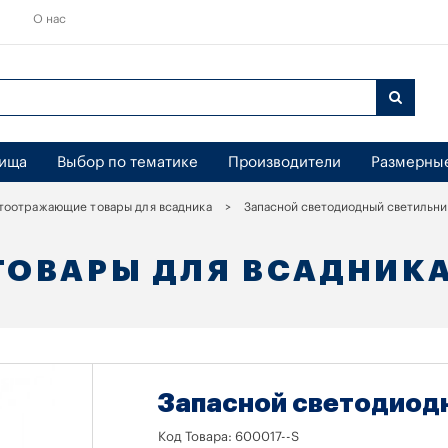
О нас
бища
Выбор по тематике
Производители
Размерны
тоотражающие товары для всадника
Запасной светодиодный светильни
ОВАРЫ ДЛЯ ВСАДНИК
Запасной светодиод
Код Товара:
600017--S