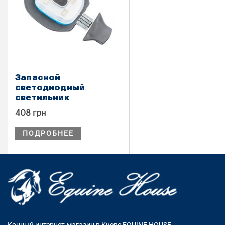
Запасной
светодиодный
светильник
408 грн
ПОДРОБНЕЕ
Конный интернет-магазин в Киеве EQUINE HOUSE