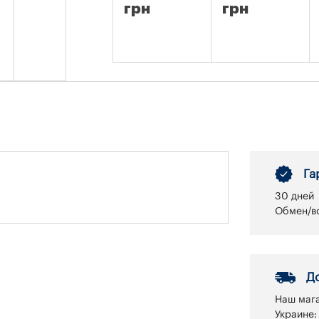
грн
грн
Га
30 дней
Обмен/во
Д
Наш мага
Украине: