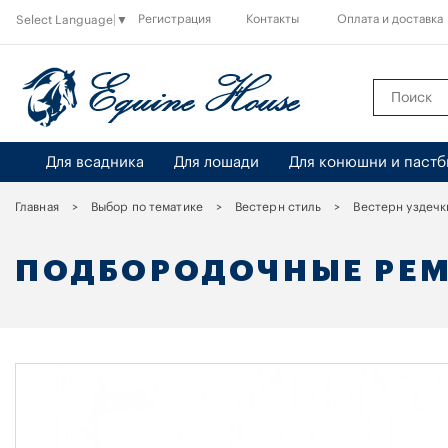
Регистрация
Контакты
Оплата и доставка
Select Language
▼
Для всадника
Для лошади
Для конюшни и паст
Главная
Выбор по тематике
Вестерн стиль
Вестерн уздечк
ПОДБОРОДОЧНЫЕ РЕ