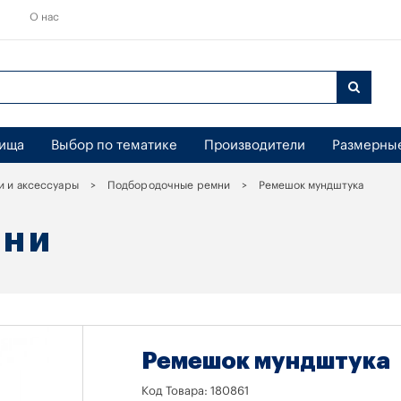
О нас
бища
Выбор по тематике
Производители
Размерны
и и аксессуары
Подбородочные ремни
Ремешок мундштука
МНИ
Ремешок мундштука
Код Товара:
180861