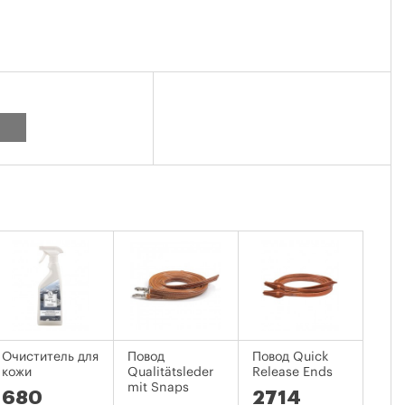
Очиститель для
Повод
Повод Quick
Сал
кожи
Qualitätsleder
Release Ends
кож
mit Snaps
изд
680
2714