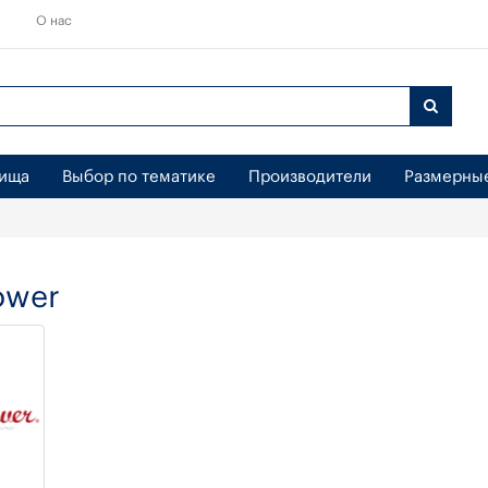
О нас
бища
Выбор по тематике
Производители
Размерны
ower