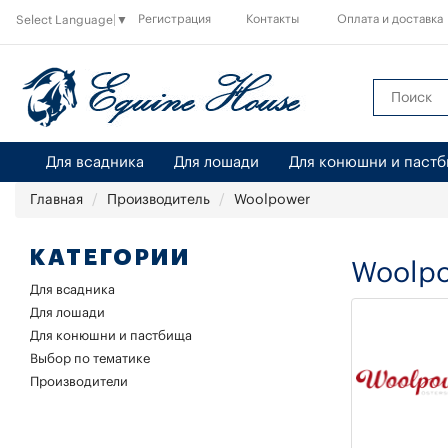
Регистрация
Контакты
Оплата и доставка
Select Language
▼
Для всадника
Для лошади
Для конюшни и паст
Главная
Производитель
Woolpower
КАТЕГОРИИ
Woolp
Для всадника
Для лошади
Для конюшни и пастбища
Выбор по тематике
Производители