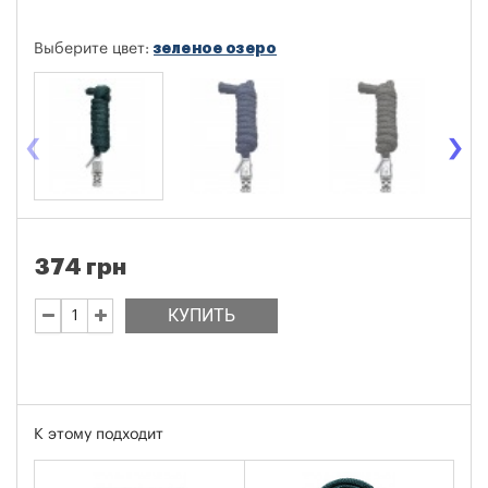
зеленое озеро
Выберите цвет:
‹
›
374 грн
КУПИТЬ
К этому подходит