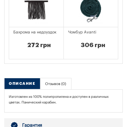
Бахрома на недоуздок
Чомбур Avanti
Не
Su
272 грн
306 грн
ОПИСАНИЕ
Отзывов (0)
Изготовлен из 100% полипропилена и доступен в различных
цветах. Панический карабин.
Гарантия