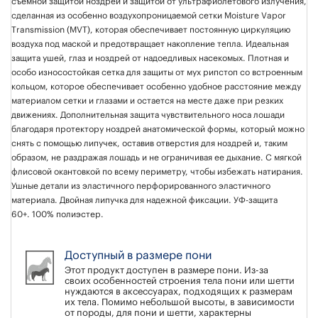
съемной защитой ноздрей и защитой от ультрафиолетового излучения,
сделанная из особенно воздухопроницаемой сетки Moisture Vapor
Transmission (MVT), которая обеспечивает постоянную циркуляцию
воздуха под маской и предотвращает накопление тепла. Идеальная
защита ушей, глаз и ноздрей от надоедливых насекомых. Плотная и
особо износостойкая сетка для защиты от мух рипстоп со встроенным
кольцом, которое обеспечивает особенно удобное расстояние между
материалом сетки и глазами и остается на месте даже при резких
движениях. Дополнительная защита чувствительного носа лошади
благодаря протектору ноздрей анатомической формы, который можно
снять с помощью липучек, оставив отверстия для ноздрей и, таким
образом, не раздражая лошадь и не ограничивая ее дыхание. С мягкой
флисовой окантовкой по всему периметру, чтобы избежать натирания.
Ушные детали из эластичного перфорированного эластичного
материала. Двойная липучка для надежной фиксации. УФ-защита
60+. 100% полиэстер.
Доступный в размере пони
Этот продукт доступен в размере пони. Из-за
своих особенностей строения тела пони или шетти
нуждаются в аксессуарах, подходящих к размерам
их тела. Помимо небольшой высоты, в зависимости
от породы, для пони и шетти, характерны