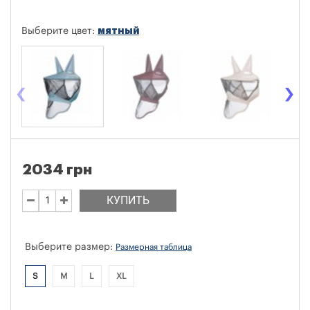
мятный
Выберите цвет:
‹
›
2034 грн
КУПИТЬ
Выберите размер:
Размерная таблица
S
M
L
XL