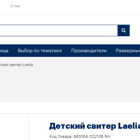
О нас
бища
Выбор по тематике
Производители
Размерны
ский свитер Laelia
Детский свитер Laeli
Код Товара:
681064-122/128-NV