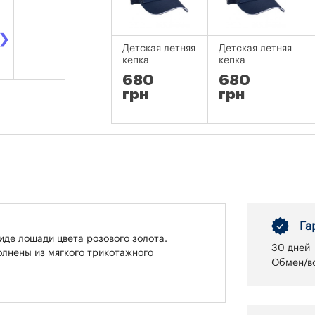
›
Детская летняя
Детская летняя
кепка
кепка
680
680
грн
грн
Га
иде лошади цвета розового золота.
30 дней
олнены из мягкого трикотажного
Обмен/во