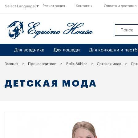
Регистрация
Контакты
Оплата и доставка
Select Language
▼
Для всадника
Для лошади
Для конюшни и паст
Главная
Производители
Felix Bühler
Детская мода
Дет
ДЕТСКАЯ МОДА