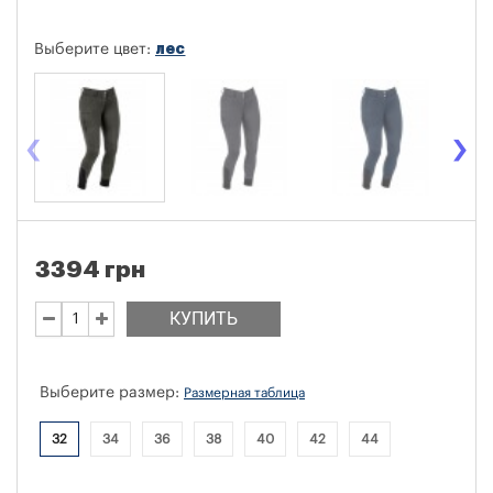
лес
Выберите цвет:
‹
›
3394 грн
КУПИТЬ
Выберите размер:
Размерная таблица
32
34
36
38
40
42
44