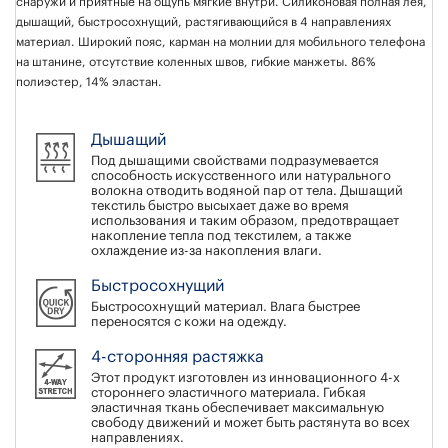
снаружи и приятные на ощупь мягкие внутри. Силиконовая полная лея,
дышащий, быстросохнущий, растягивающийся в 4 направлениях
материал. Широкий пояс, карман на молнии для мобильного телефона
на штанине, отсутствие коленных швов, гибкие манжеты. 86%
полиэстер, 14% эластан.
Дышащий
Под дышащими свойствами подразумевается
способность искусственного или натурального
волокна отводить водяной пар от тела. Дышащий
текстиль быстро высыхает даже во время
использования и таким образом, предотвращает
накопление тепла под текстилем, а также
охлаждение из-за накопления влаги.
Быстросохнущий
Быстросохнущий материал. Влага быстрее
переносятся с кожи на одежду.
4-сторонняя растяжка
Этот продукт изготовлен из инновационного 4-х
стороннего эластичного материала. Гибкая
эластичная ткань обеспечивает максимальную
свободу движений и может быть растянута во всех
направлениях.