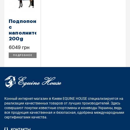
Подпопонник
с
наполнителем
200g
6049 грн
ПОДРОБНЕЕ
Конный интернет-магазин в Киеве EQUINE HOUSE
специализируется на
реализации качественных товаров от лучших
производителей. Здесь
совершают покупки известные спортсмены
и коневоды Украины, ведь
вся продукция качественная и
безопасная, одобрена международными
сертификатами качества.
КОНТАКТЫ