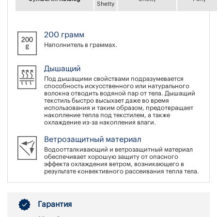
Shetty
200 грамм
Наполнитель в граммах.
Дышащий
Под дышащими свойствами подразумевается
способность искусственного или натурального
волокна отводить водяной пар от тела. Дышащий
текстиль быстро высыхает даже во время
использования и таким образом, предотвращает
накопление тепла под текстилем, а также
охлаждение из-за накопления влаги.
Ветрозащитный материал
Водоотталкивающий и ветрозащитный материал
обеспечивает хорошую защиту от опасного
эффекта охлаждения ветром, возникающего в
результате конвективного рассеивания тепла тела.
Гарантия