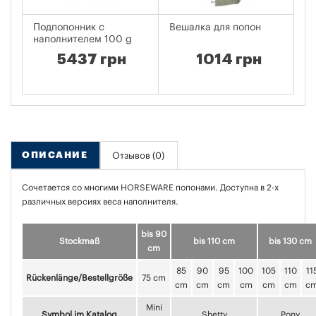
Подпопонник с
Вешалка для попон
По
наполнителем 100 g
A
Tu
5437 грн
1014 грн
ОПИСАНИЕ
Отзывов (0)
Сочетается со многими HORSEWARE попонами. Доступна в 2-х
различных версиях веса наполнителя.
bis 90
Stockmaß
bis 110 cm
bis 130 cm
cm
85
90
95
100
105
110
11
Rückenlänge/Bestellgröße
75 cm
cm
cm
cm
cm
cm
cm
c
Mini
Symbol im Katalog
Shetty
Pony