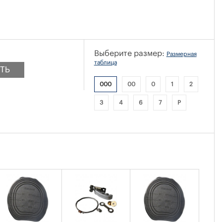
Выберите размер:
Размерная
таблица
ТЬ
000
00
0
1
2
3
4
6
7
P