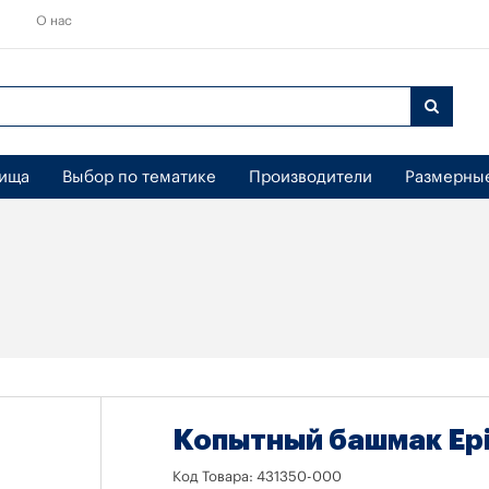
О нас
бища
Выбор по тематике
Производители
Размерны
Копытный башмак Ep
Код Товара:
431350-000