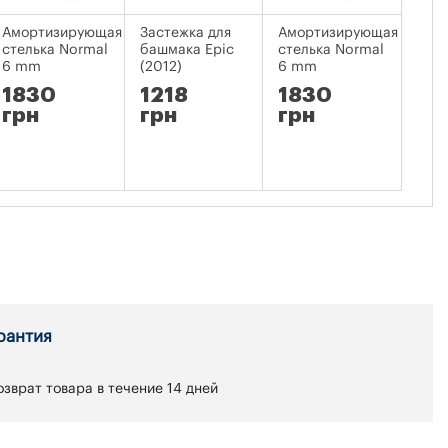
Амортизирующая
Застежка для
Амортизирующая
Мед
стелька Normal
башмака Epic
стелька Normal
баш
6 mm
(2012)
6 mm
Eas
Rem
1830
1218
1830
Ulti
грн
грн
грн
94
гр
рантия
зврат товара в течение 14 дней