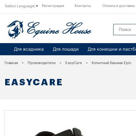
Регистрация
Контакты
Оплата и доставка
Select Language
▼
Для всадника
Для лошади
Для конюшни и паст
Главная
Производители
EasyCare
Копытный башмак Epic
EASYCARE