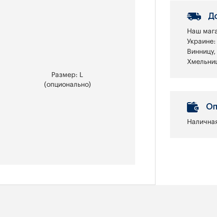
Д
Наш мага
Украине:
Винницу,
Хмельниц
Размер: L
(опционально)
Оп
Наличная