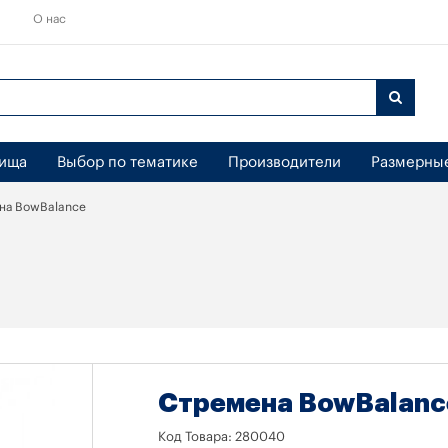
О нас
бища
Выбор по тематике
Производители
Размерны
на BowBalance
Стремена BowBalanc
Код Товара:
280040