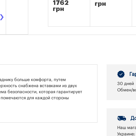
1762
грн
грн
›
Га
аднику больше комфорта, путем
30 дней
рхность снабжена вставками из двух
Обмен/во
ема безопасности, которая гарантирует
а помечаются для каждой стороны
Д
Наш мага
Украине: