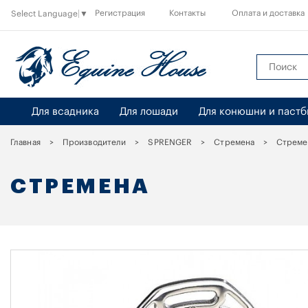
Регистрация
Контакты
Оплата и доставка
Select Language
▼
Для всадника
Для лошади
Для конюшни и паст
Главная
Производители
SPRENGER
Стремена
Стреме
СТРЕМЕНА