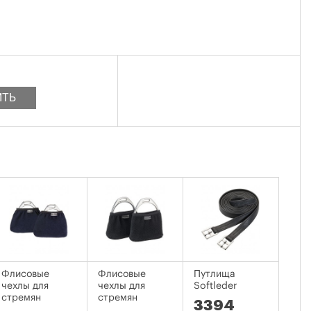
ИТЬ
Флисовые
Флисовые
Путлища
Стр
чехлы для
чехлы для
Softleder
Flex
стремян
стремян
3394
54