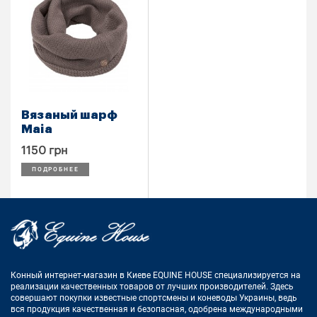
Вязаный шарф
Maia
1150 грн
ПОДРОБНЕЕ
Конный интернет-магазин в Киеве EQUINE HOUSE
специализируется на
реализации качественных товаров от лучших
производителей. Здесь
совершают покупки известные спортсмены
и коневоды Украины, ведь
вся продукция качественная и
безопасная, одобрена международными