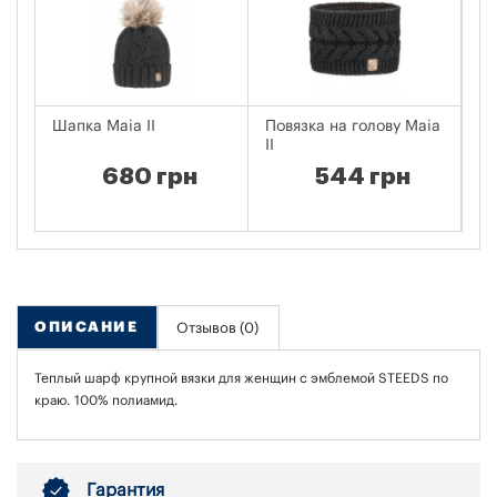
Шапка Maia II
Повязка на голову Maia
Пл
II
Jo
680 грн
544 грн
ОПИСАНИЕ
Отзывов (0)
Теплый шарф крупной вязки для женщин с эмблемой STEEDS по
краю. 100% полиамид.
Гарантия