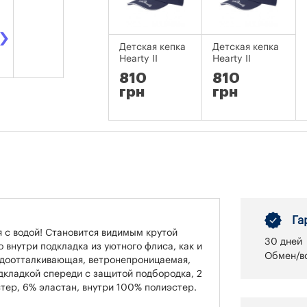
›
Детская кепка
Детская кепка
Hearty II
Hearty II
810
810
грн
грн
Га
я с водой! Становится видимым крутой
30 дней
 внутри подкладка из уютного флиса, как и
Обмен/во
одоотталкивающая, ветронепроницаемая,
дкладкой спереди с защитой подбородка, 2
тер, 6% эластан, внутри 100% полиэстер.