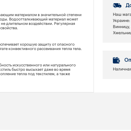
Д
Наш мага
ающим материалом в значительной степени
 воды. Водоотталкивающий материал может
Украине:
 не длительном воздействии. Регулярная
Винницу,
свойства.
Хмельниц
спечивает хорошую защиту от опасного
тате конвективного рассеивания тепла тела.
Оп
ность искусственного или натурального
Наличная
кстиль быстро высыхает даже во время
опление тепла под текстилем, а также