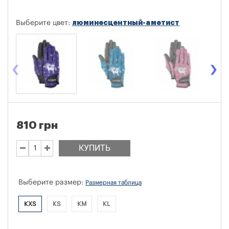
люминесцентный-аметист
Выберите цвет:
‹
›
810 грн
КУПИТЬ
Выберите размер:
Размерная таблица
KXS
KS
KM
KL