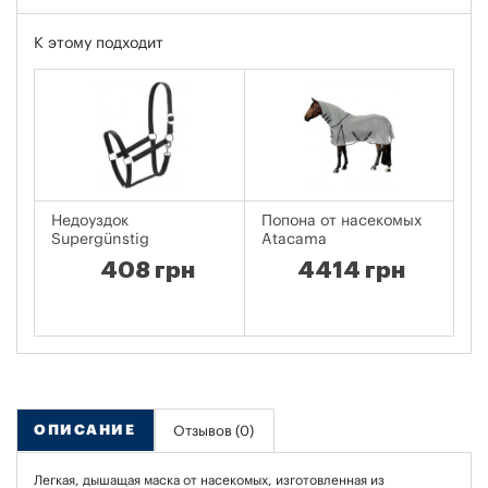
К этому подходит
Недоуздок
Попона от насекомых
Пр
Supergünstig
Atacama
н
408 грн
4414 грн
ОПИСАНИЕ
Отзывов (0)
Легкая, дышащая маска от насекомых, изготовленная из