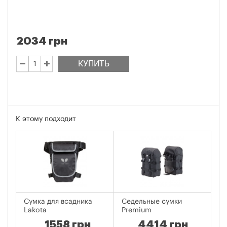
2034 грн
КУПИТЬ
К этому подходит
Сумка для всадника
Седельные сумки
Се
Lakota
Premium
Ex
1558 грн
4414 грн