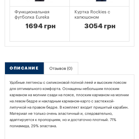
Функциональная
Куртка Rockies с
Д
футболка Eureka
капюшоном
V
1694 грн
3054 грн
ОПИСАНИЕ
Отзывов (0)
Удобные леггинсы с силиконовой полной леей и высоким поясом
для оптимального комфорта. Оснащены небольшим плоским
карманом на молнии сзади на поясе, плоским карманом на молнии
на левом бедре и накладным карманом-карго с застежкой-
липучкой на правом бедре. В комплект входит пришитый карабин.
Материал не только очень эластичный и, следовательно,
адаптируется к пропорциям, но и достаточно плотный. 71%
полиамида, 29% эластана.