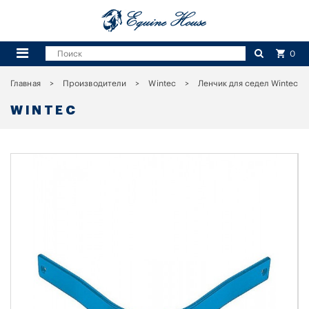
0
Главная
Производители
Wintec
Ленчик для седел Wintec
WINTEC