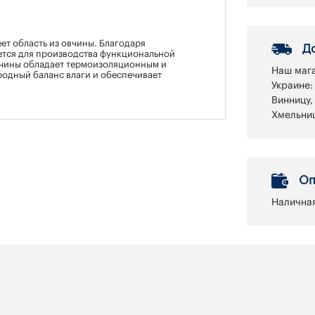
ет область из овчины. Благодаря
Д
ется для производства функциональной
вчины обладает термоизоляционным и
Наш мага
одный баланс влаги и обеспечивает
Украине:
Винницу,
Хмельниц
Оп
Наличная