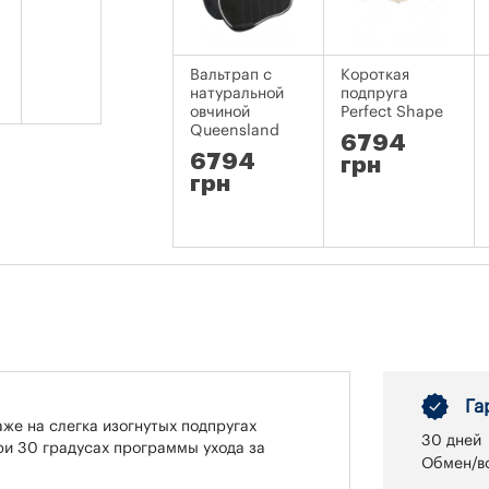
Вальтрап с
Короткая
натуральной
подпруга
овчиной
Perfect Shape
Queensland
6794
6794
грн
грн
Га
же на слегка изогнутых подпругах
30 дней
ри 30 градусах программы ухода за
Обмен/во