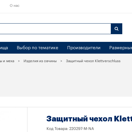
О нас
бища
Выбор по тематике
Производители
Размерны
ы и меха
Изделия из овчины
Защитный чехол Klettverschluss
Защитный чехол Klet
Код Товара:
220297-M-NA