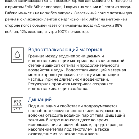
водоотталкивающая ткань. 1 боковой карман для мобильного телефона
с принтом Felix Bühler спереди, 1 карман на молнии и 1 логотип сзади.
Гибкие манжеты на ногах без липучек. Эластичный пояс с петлями для
ремня и силиконовой лентой с надписью Felix Bühler на внутренней
стороне пояса обеспечивает оптимальную посадку.Снаружи 88%
нейлон, 12% эластан, внутри 100% полиэстер.
Водоотталкивающий материал
Граница между водонепроницаемым и
водоотталкивающим материалом в значительной
степени зависит от типа и продолжительности
воздействия воды. Водоотталкивающий материал
может хорошо удерживать влагу и моросящие
частицы при не длительном воздействии.
Регулярная пропитка материала сохраняет
водоотталкивающие свойства.
Дышащий
Под дышащими свойствами подразумевается
способность искусственного или натурального
волокна отводить водяной пар от тела. Дышащий
текстиль быстро высыхает даже во время
использования и таким образом, предотвращает
накопление тепла под текстилем, а также
охлаждение из-за накопления влаги.