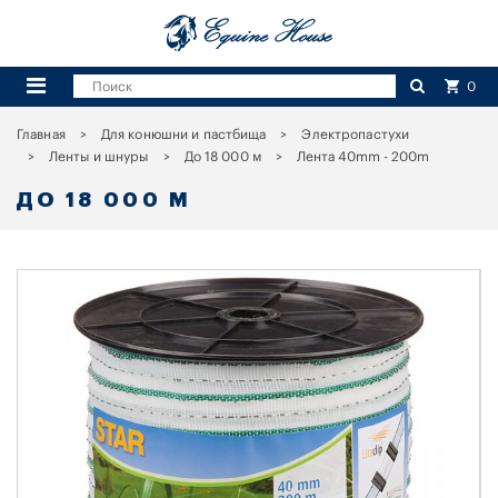
0
Главная
Для конюшни и пастбища
Электропастухи
Ленты и шнуры
До 18 000 м
Лента 40mm - 200m
ДО 18 000 М