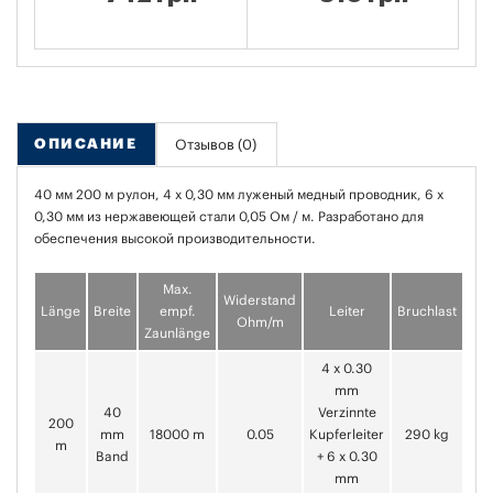
ОПИСАНИЕ
Отзывов (0)
40 мм 200 м рулон, 4 х 0,30 мм луженый медный проводник, 6 х
0,30 мм из нержавеющей стали 0,05 Ом / м. Разработано для
обеспечения высокой производительности.
Max.
Widerstand
Länge
Breite
empf.
Leiter
Bruchlast
Ohm/m
Zaunlänge
4 x 0.30
mm
40
Verzinnte
200
mm
18000 m
0.05
Kupferleiter
290 kg
m
Band
+ 6 x 0.30
mm