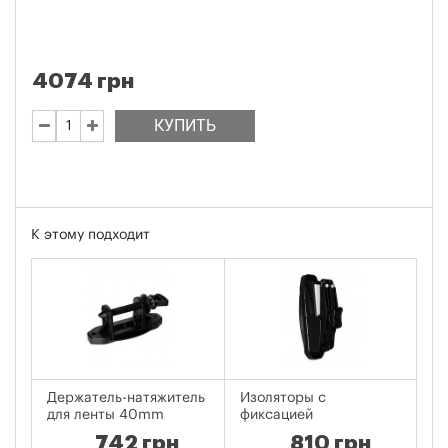
4074 грн
КУПИТЬ
К этому подходит
Держатель-натяжитель
Изоляторы с
Ру
для ленты 40mm
фиксацией
742 грн
810 грн