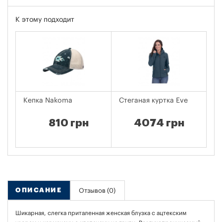
К этому подходит
Кепка Nakoma
Стеганая куртка Eve
Же
810 грн
4074 грн
ОПИСАНИЕ
Отзывов (0)
Шикарная, слегка приталенная женская блузка с ацтекским