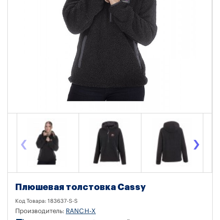
‹
›
Плюшевая толстовка Cassy
Код Товара:
183637-S-S
Производитель:
RANCH-X