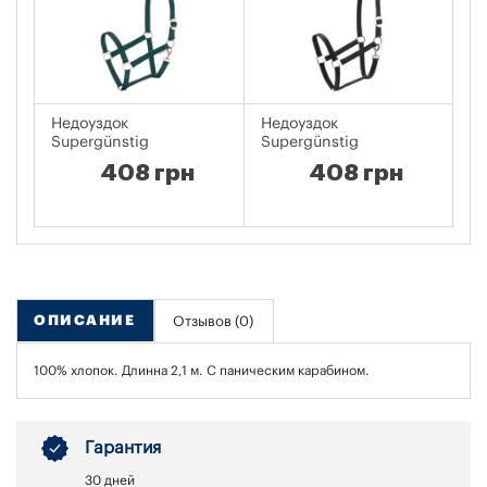
Недоуздок
Недоуздок
Це
Supergünstig
Supergünstig
ч
408 грн
408 грн
ОПИСАНИЕ
Отзывов (0)
100% хлопок. Длинна 2,1 м. С паническим карабином.
Гарантия
30 дней