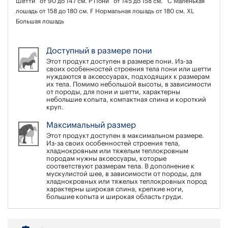
Шетти от 90 до 147 см. P Пони от 145 до 158 см. C Маленькая
лошадь от 158 до 180 см. F Нормальная лошадь от 180 см. XL
Большая лошадь
Доступный в размере пони
Этот продукт доступен в размере пони. Из-за
своих особенностей строения тела пони или шетти
нуждаются в аксессуарах, подходящих к размерам
их тела. Помимо небольшой высоты, в зависимости
от породы, для пони и шетти, характерны
небольшие копыта, компактная спина и короткий
круп.
Максимальный размер
Этот продукт доступен в максимальном размере.
Из-за своих особенностей строения тела,
хладнокровным или тяжелым теплокровным
породам нужны аксессуары, которые
соответствуют размерам тела. В дополнение к
мускулистой шее, в зависимости от породы, для
хладнокровных или тяжелых теплокровных пород
характерны широкая спина, крепкие ноги,
большие копыта и широкая область груди.