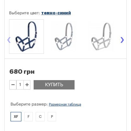
темно-синий
Выберите цвет:
‹
›
680 грн
КУПИТЬ
Выберите размер:
Размерная таблица
XF
F
C
P