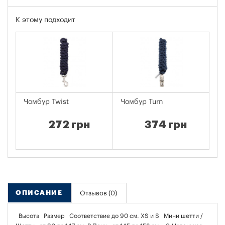
К этому подходит
Чомбур Twist
Чомбур Turn
Чо
272 грн
374 грн
ОПИСАНИЕ
Отзывов (0)
Высота Размер Соответствие до 90 см. XS и S Мини шетти /