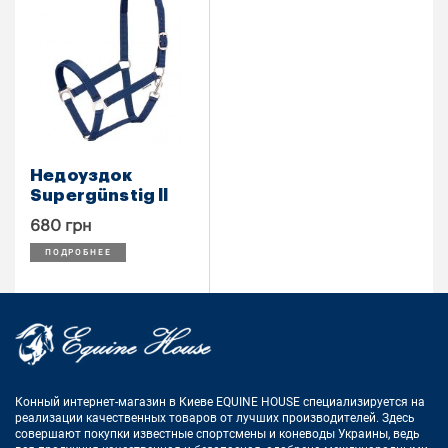
Недоуздок
Supergünstig ll
680 грн
ПОДРОБНЕЕ
Конный интернет-магазин в Киеве EQUINE HOUSE
специализируется на
реализации качественных товаров от лучших
производителей. Здесь
совершают покупки известные спортсмены
и коневоды Украины, ведь