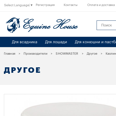
Регистрация
Контакты
Оплата и доставка
Select Language
▼
Для всадника
Для лошади
Для конюшни и паст
Главная
Производители
SHOWMASTER
Другое
Каолин
ДРУГОЕ