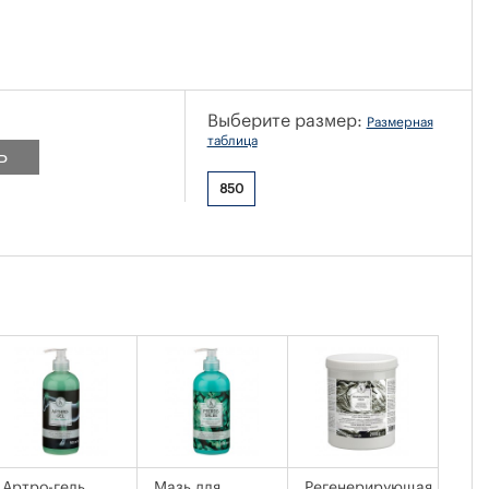
Выберите размер:
Размерная
таблица
Ь
850
Артро-гель
Мазь для
Регенерирующая
Мин