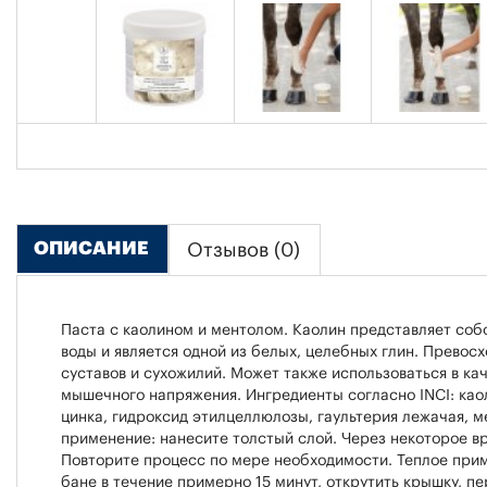
ОПИСАНИЕ
Отзывов (0)
Паста с каолином и ментолом. Каолин представляет соб
воды и является одной из белых, целебных глин. Превос
суставов и сухожилий. Может также использоваться в ка
мышечного напряжения. Ингредиенты согласно INCI: каол
цинка, гидроксид этилцеллюлозы, гаультерия лежачая, м
применение: нанесите толстый слой. Через некоторое вр
Повторите процесс по мере необходимости. Теплое прим
бане в течение примерно 15 минут, открутить крышку, п