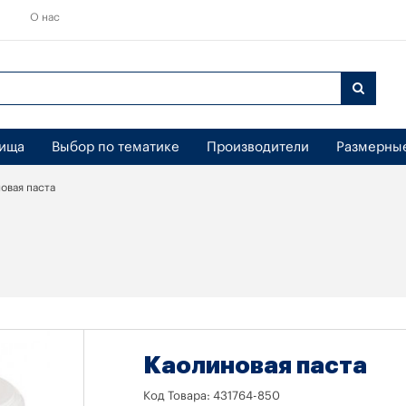
О нас
бища
Выбор по тематике
Производители
Размерны
овая паста
Каолиновая паста
Код Товара:
431764-850