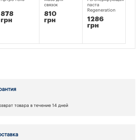
связок
паста
глин
Regeneration
878
810
12
1286
грн
грн
гр
грн
рантия
зврат товара в течение 14 дней
оставка