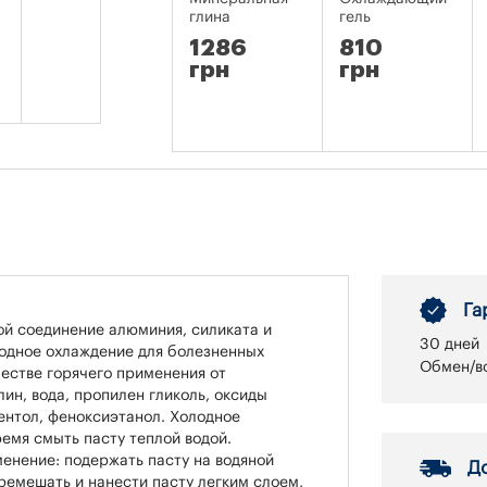
глина
гель
1286
810
грн
грн
Га
ой соединение алюминия, силиката и
30 дней
ходное охлаждение для болезненных
Обмен/во
честве горячего применения от
ин, вода, пропилен гликоль, оксиды
ентол, феноксиэтанол. Холодное
емя смыть пасту теплой водой.
енение: подержать пасту на водяной
Д
еремешать и нанести пасту легким слоем,