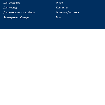
Для всадника
О нас
Для лошади
Контакты
Для конюшни и пастбища
Оплата и Доставка
Размерные таблицы
Блог