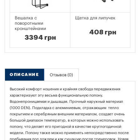
Вешалка с
Щетка для липучек
Н
поворотными
кронштейнами
408 грн
3394 грн
ОПИСАНИЕ
Отзывов (0)
Высокий комфорт ношения и крайняя свобода передвижения
характеризуют эту весьма функциональную попону.
Водонепроницаемая и дышащая. Прочный наружный материал
(1000 DEN). Подкладка с алюминиевым, отражающим тепло
покрытием и серебряным внешним материалом, создает очень
большой диапазон температур, в которых можно использовать
попону, что делает его пригодной в качестве круглогодичной
модели. Попону также можно применять непосредственно после
пребывания под дождем и как сушащую после тренеровок. Новая