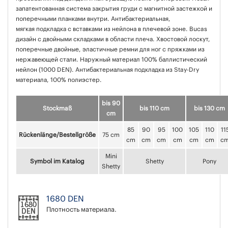
запатентованная система закрытия груди с магнитной застежкой и
поперечными планками внутри. Антибактериальная,
мягкая подкладка с вставками из нейлона в плечевой зоне. Bucas
дизайн с двойными складками в области плеча. Хвостовой лоскут,
поперечные двойные, эластичные ремни для ног с пряжками из
нержавеющей стали. Наружный материал 100% баллистический
нейлон (1000 DEN). Антибактериальная подкладка из Stay-Dry
материала, 100% полиэстер.
bis 90
Stockmaß
bis 110 cm
bis 130 cm
cm
85
90
95
100
105
110
11
Rückenlänge/Bestellgröße
75 cm
cm
cm
cm
cm
cm
cm
c
Mini
Symbol im Katalog
Shetty
Pony
Shetty
1680 DEN
Плотность материала.